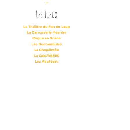
...
Les Lieux
Le Théâtre du Fon du Loup
La Carrosserie Mesnier
Cirque en Scène
Les Noctambules
La Chapêlmêle
La Cale/ASERC
Les Abattoirs
La Bertoche
Le Carroi
Le SAX
...
© 2026
Cie Quand les Moules auront des Dents