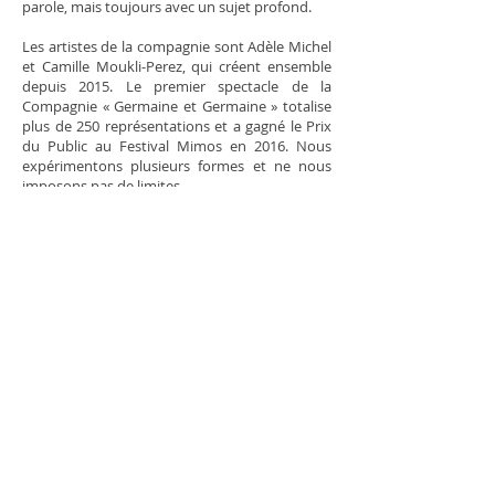
parole, mais toujours avec un sujet profond.
Les artistes de la compagnie sont Adèle Michel
et Camille Moukli-Perez, qui créent ensemble
depuis 2015. Le premier spectacle de la
Compagnie « Germaine et Germaine » totalise
plus de 250 représentations et a gagné le Prix
du Public au Festival Mimos en 2016. Nous
expérimentons plusieurs formes et ne nous
imposons pas de limites.
Nous ne souhaitons pas créer à tout prix une
cohérence de forme entre nos spectacles,
seules nous importent la précision du jeu et les
émotions provoquées.
Nous voulons surtout
parler d’humanité. Nous aimons incarner des
personnages : des vieux, des laissés pour
compte, des méchants, des crasseux, des
puissants, des tendres... Notre matière
première c’est l’humain, que l’on inspecte, que
l’on dissèque. Notre ingrédient indispensable :
le rire. Nous aimons décaler le réel, le tordre et
le caricaturer jusqu’à l’absurdité. Le rire est
notre machine à dédramatiser la vie, à rendre
les peurs supportables. Il est notre filtre à voir