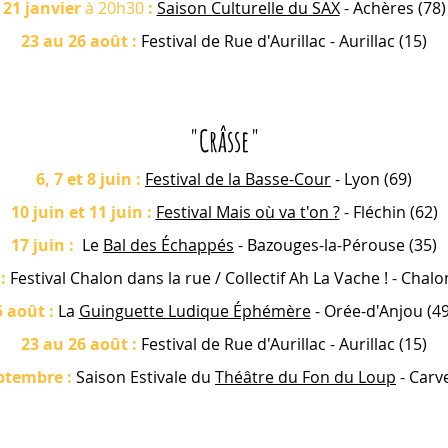
21 janvier
à 20h30
:
Saison Culturelle du SAX
- Achères (78)
23 au 26 août
:
Festival de Rue d'Aurillac
- Aurillac (15)
"Crâsse"
6, 7 et 8 juin :
Festival de la Basse-Cour
- Lyon (69)
10 juin et 11 juin :
Festival Mais où va t'on ?
- Fléchin (62)
17 juin :
Le
B
al des Échappés
- Bazouges-la-Pérouse (35)
 :
Festival Ch
alon dans la ru
e / Collectif A
h
La Vache ! - Chalo
5 août :
La
Guinguette Ludique Éphémère
- Orée-d'Anjou (49
23 au 26 août
:
Festival de Rue d'Aurillac - Aurillac (15)
eptembre
:
Saison Estivale du
Théâtre du Fon du Loup
- Carv