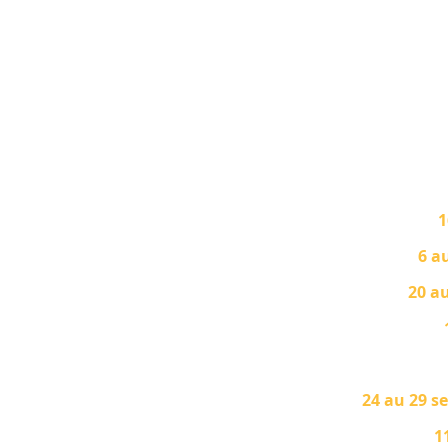
1
6 au
20 au
24 au 29 s
1