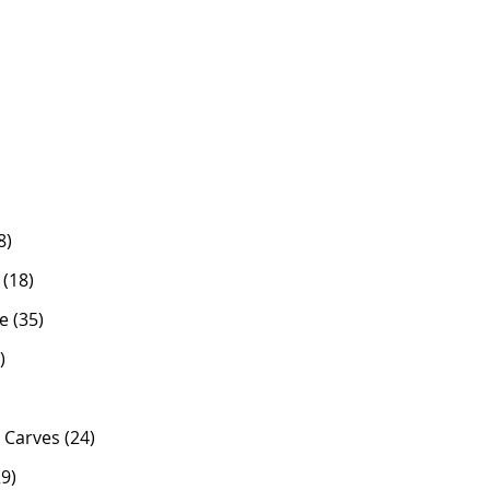
8)
(18)
ne (35)
)
 Carves (24)
29)