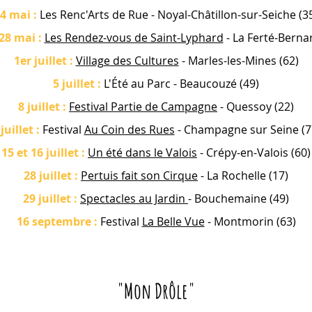
4 mai
:
Les Renc'Arts de Rue - Noyal-Châtillon-sur-Seiche (3
 28 mai
:
Les Rendez-vous de Saint-Lyphard
-
La
Ferté-Bernar
1er juillet
:
Village des Cultures
- Marles-les-Mines (62)
5 juillet
:
L'Été au Parc - Beaucouzé (49)
8 juillet
:
Festival Partie de Campagne
- Quessoy (22)
 juillet
:
Festival
Au Coin des Rues
- Champagne sur Seine (7
15 et 16 juillet
:
Un été dans le Va
l
ois
- Crépy-en-Valois (60)
28 juillet
:
Pertuis fait son Cirque
- La Rochelle (17)
29 juillet
:
Spectacles au Jardin
- Bouchemaine (49)
16 septembre :
Festival
La Belle Vue
- Montmorin (63)
"Mon Drôle"