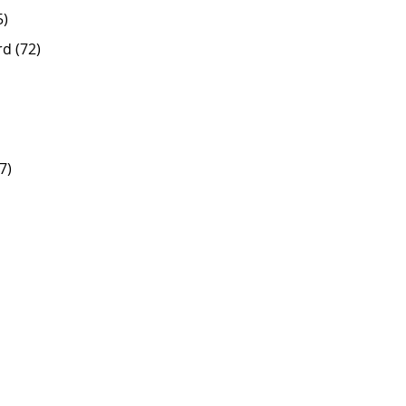
5)
d (72)
7)