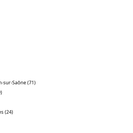
n-sur-Saône (71)
)
es (24)