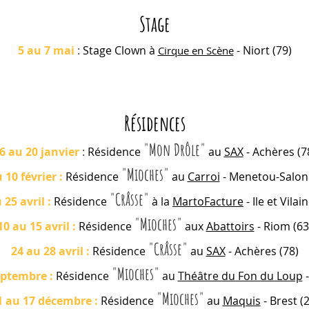
Sta
ge
5 au
7 mai
:
Stage
Clown à
- Niort (79)
Cirque en Scène
Résidences
"Mon Drôle"
6 au 20 janvier
:
Résidence
au
SAX
- Achères (7
"Mio
ches
"
 10 février :
Résidence
au
Carroi
- Menetou-Salon 
"Crâsse
"
 25 avril :
Résidence
à la
MartoFacture
-
Ile et Vilai
"Mioches"
10 au 15 avril :
Résidence
aux
Abattoirs
- Riom (63
"Crâsse
"
24 au 2
8 avril :
Résidence
au
SAX
- Achères
(78)
"Mioches
"
eptembre :
Résidence
au
Théâtre du Fon du Loup
-
"Mioches
"
1 au 17 décembre :
Résidence
au
Maquis
- Brest (