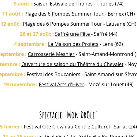
9 août
:
Saison Estivale de Thones
- Thones (74)
11 août
:
Plage des 6 Pompes
Summer Tour
- Bernex (CH)
12 août
:
Plage des 6 Pompes
Summer Tour
- Lausane (CH)
26 et 27 août :
Saffré une Fête
- Saffré (44)
4 septembre :
La Maison des Projets
- Lens (62)
septembre :
Carrosserie Mesnier
- Saint-Amand-Montrond (
tembre :
Ouverture de saison du Théâtre du Chevalet
- Noy
septembre :
Festival des Boucaniers
- Saint-Amand-sur-Sèvre
19 novembre :
Festival Arts d'Hiver
- Mozé sur Louet (49)
Spectacle "Mon Drôle"
5 février
:
Festival
Cité Clown
au Centre Culturel - Sarlat (24)
24 au 26 juin
:
Festival
Viva Cité
- Sotteville-lès-Rouen (76)