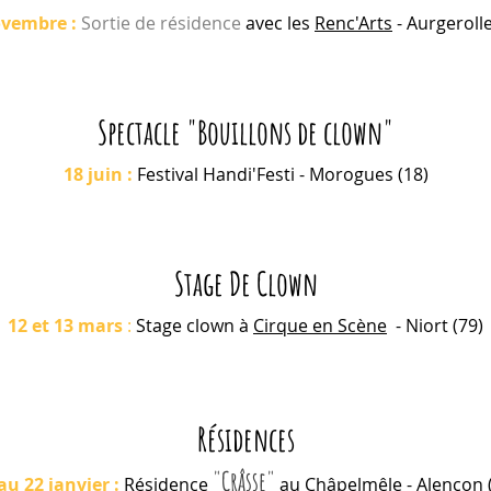
ovembre
:
Sortie de résidence
avec les
Renc'Arts
- Aurgerolle
Spectacle "Bouillons de clown"
18 juin
:
Festival Handi'Festi
- Morogues (18)
Stage De Clown
12 et 13 mars
:
Stage clown à
Cirque en Scène
- Niort (79)
Résidences
"
Crâsse
"
au 22 janvier :
Résidence
au
Châpelmêle
- Alençon 