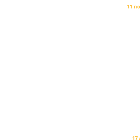
11 n
17 