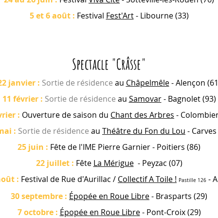
5 et 6 août
:
Festival
Fest'Art
- Libourne (33)
Spectacle "Crâsse"
22 janvier
:
Sortie de résidence
au
Châpelmêle
- Alençon (61
11 février
:
Sortie de résidence
au
Samovar
- Bagnolet (93)
vrier
:
Ouverture de saison du
Chant des Arbres
- Colombier
mai
:
Sortie de résidence
au
Théâtre du Fon du Lou
- Carves 
25 juin
:
Fête de l'IME Pierre Garnier
- Poitiers (86)
22 juillet
:
Fête
La Mérigue
- Peyzac (07)
août
:
Festival de Rue d'Aurillac /
Collectif A Toile !
- A
Pastille 126
30 septembre
:
Épopée en Roue Libre
- Brasparts (29)
7 octobre
:
Épopée en Roue Libre
- Pont-Croix (29)