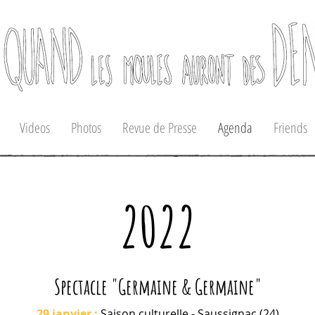
Videos
Photos
Revue de Presse
Agenda
Friends
2022
Spectacle "Germaine & Germaine"
29 janvier
:
Saison culturelle
- Saussignac (24)