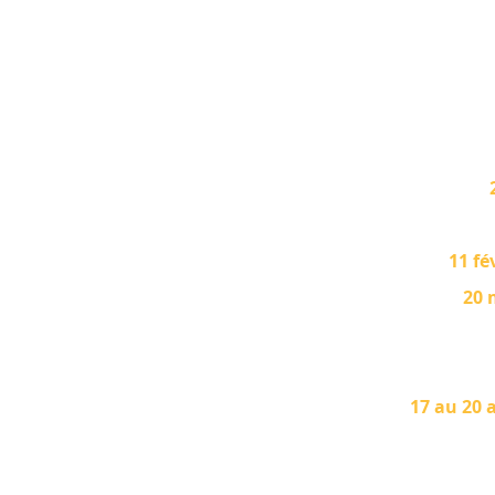
11 fé
20 
17 au 20 