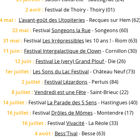
2 avril :
Festival de Thoiry
- Thoiry (01)
4 mai
:
L'avant-goût des Utopiteries
- Recques sur Hem (62
22 mai
:
Festival
Songeons la Rue
-
Songeons
(60)
31 mai
:
Festival
Les Irrépressibles
les 10 ans ! - Riom (63)
11 juin
:
Festival Intergalactique de Clown
- Cornillon (30)
12 juin :
Festival Le (very) Grand Plouf
- Die (26)
1er juillet
:
Les Sons du Lac Festival
- Château Neuf (73)
2 juillet
:
Festival Lézardons
- Pertuis (84)
8 juillet
:
Vendredi est une Fête
- Saint-Brieuc (22)
14 juillet
:
Festival
La Parade des 5 Sens
- Hastingues (40)
16 juillet
:
Festival
Drôles de Mômes
- Montendre (17)
16 juillet
:
Festival
Vivacité
- La Réole (33)
4 août
:
Bess'Tival
- Besse (63)