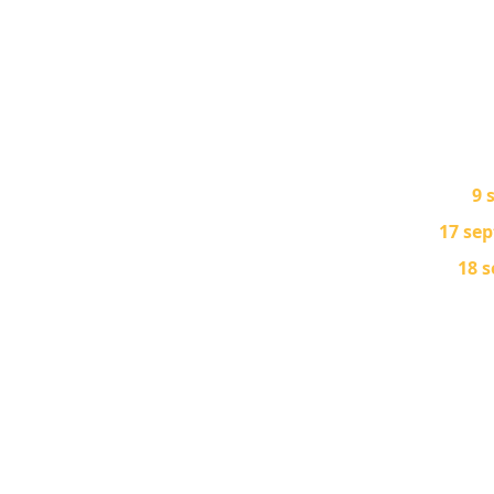
9 
17 sep
18 