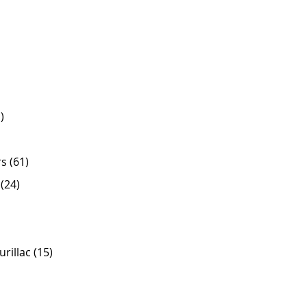
)
s (61)
(24)
urillac (15)